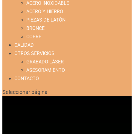
ACERO INOXIDABLE
ACERO Y HIERRO
PIEZAS DE LATÓN
BRONCE
COBRE
CALIDAD
OTROS SERVICIOS
GRABADO LÁSER
ASESORAMIENTO
CONTACTO
Seleccionar página