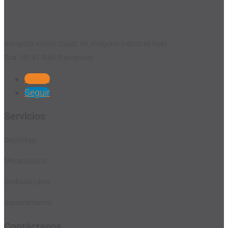
Avinguda Antoni Gaudí, 99, Polígono Industrial Rubí
Sud, 08191 Rubí (Barcelona)
Seguir
Seguir
Servicios
Decoletaje
Mecanizados
Grabado Láser
Asesoramiento
Contáctanos