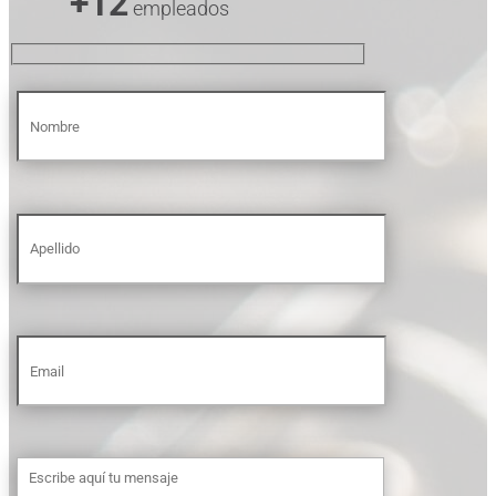
+12
empleados