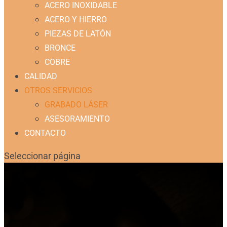
ACERO INOXIDABLE
ACERO Y HIERRO
PIEZAS DE LATÓN
BRONCE
COBRE
CALIDAD
OTROS SERVICIOS
GRABADO LÁSER
ASESORAMIENTO
CONTACTO
Seleccionar página