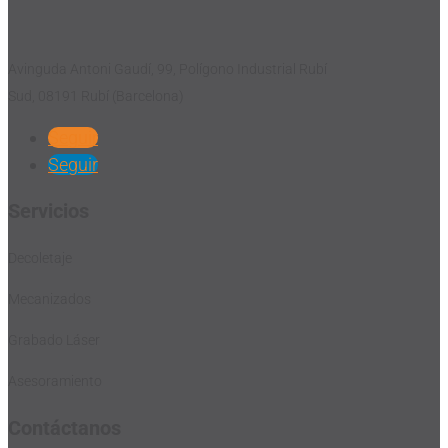
Avinguda Antoni Gaudí, 99, Polígono Industrial Rubí
Sud, 08191 Rubí (Barcelona)
Seguir
Seguir
Servicios
Decoletaje
Mecanizados
Grabado Láser
Asesoramiento
Contáctanos