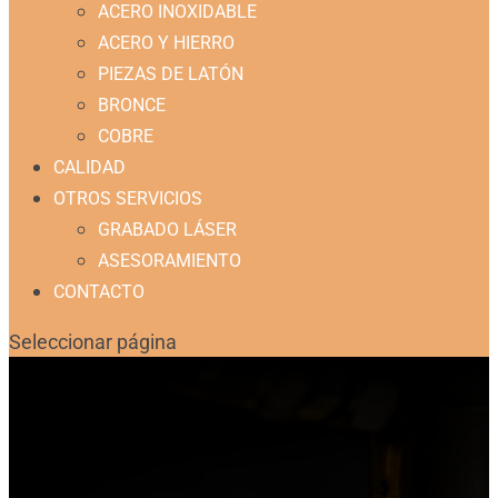
ACERO INOXIDABLE
ACERO Y HIERRO
PIEZAS DE LATÓN
BRONCE
COBRE
CALIDAD
OTROS SERVICIOS
GRABADO LÁSER
ASESORAMIENTO
CONTACTO
Seleccionar página