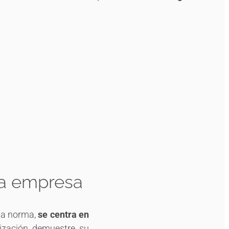
ra empresa
sta norma,
se centra en
nización demuestre su