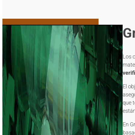
G
Los c
mater
verif
El ob
asegu
que t
están
En G
basad