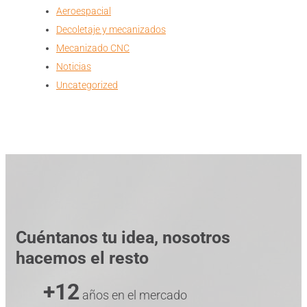
Aeroespacial
Decoletaje y mecanizados
Mecanizado CNC
Noticias
Uncategorized
Cuéntanos tu idea, nosotros
hacemos el resto
+12
años en el mercado