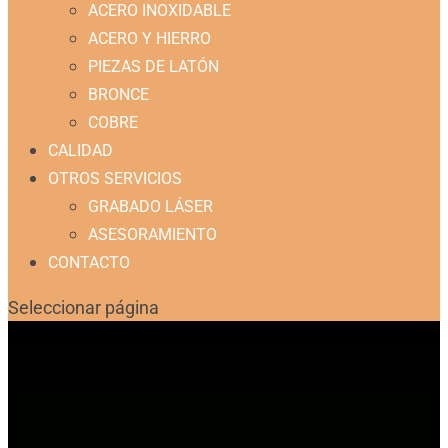
ACERO INOXIDABLE
ACERO Y HIERRO
PIEZAS DE LATÓN
BRONCE
COBRE
CALIDAD
OTROS SERVICIOS
GRABADO LÁSER
ASESORAMIENTO
CONTACTO
Seleccionar página