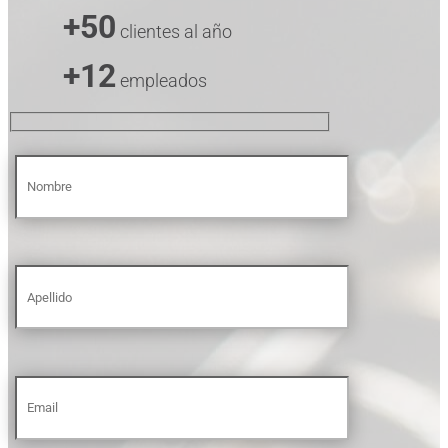
+50
clientes al año
+12
empleados